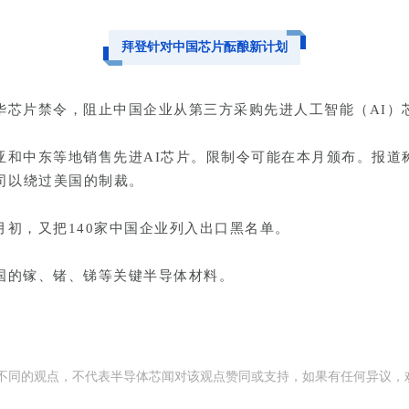
拜登针对中国芯片酝酿新计划
芯片禁令，阻止中国企业从第三方采购先进人工智能（AI）芯
和中东等地销售先进AI芯片。限制令可能在本月颁布。报道
司以绕过美国的制裁。
初，又把140家中国企业列入出口黑名单。
国的镓、锗、锑等关键半导体材料。
不同的观点，不代表半导体芯闻对该观点赞同或支持，如果有任何异议，