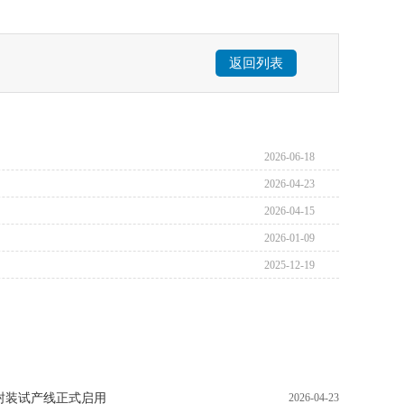
返回列表
2026-06-18
2026-04-23
2026-04-15
2026-01-09
2025-12-19
先进封装试产线正式启用
2026-04-23