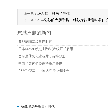
10万亿，投向半导体
上一条：
Arm造芯的大胆举措：对芯片行业意味着什
下一条：
您感兴趣的新闻
备战玻璃基板量产时代
日本Rapidus先进封装试产线正式启用
全球最薄氮化镓芯片，英特尔造
中国半导体必须保持高度警惕
ASML CEO：中国绝不接受卡脖子
备战玻璃基板量产时代