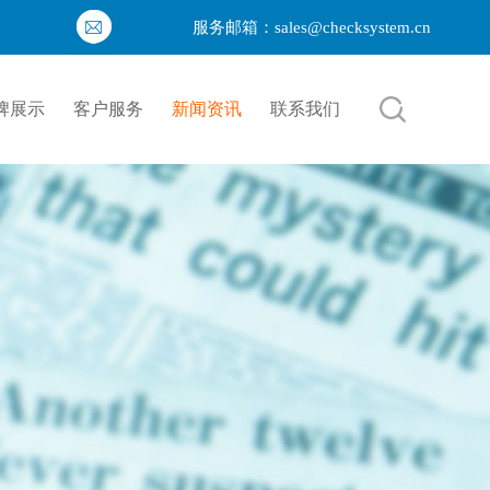
服务邮箱：sales@checksystem.cn
牌展示
客户服务
新闻资讯
联系我们