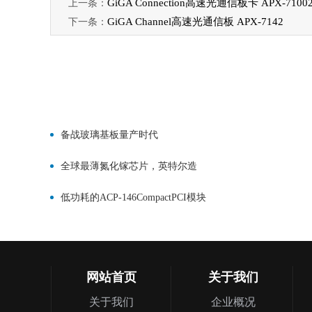
GiGA Connection高速光通信板卡 APX-7100
上一条：
GiGA Channel高速光通信板 APX-7142
下一条：
备战玻璃基板量产时代
全球最薄氮化镓芯片，英特尔造
低功耗的ACP-146CompactPCI模块
网站首页
关于我们
关于我们
企业概况