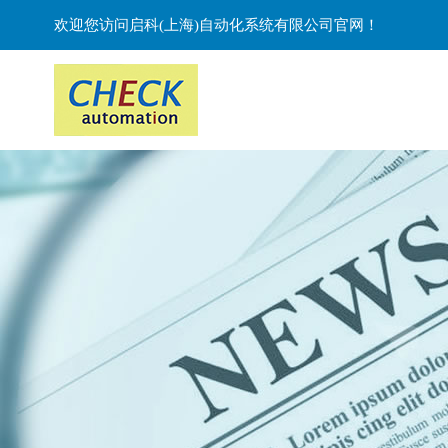
欢迎您访问启科(上海)自动化系统有限公司官网！