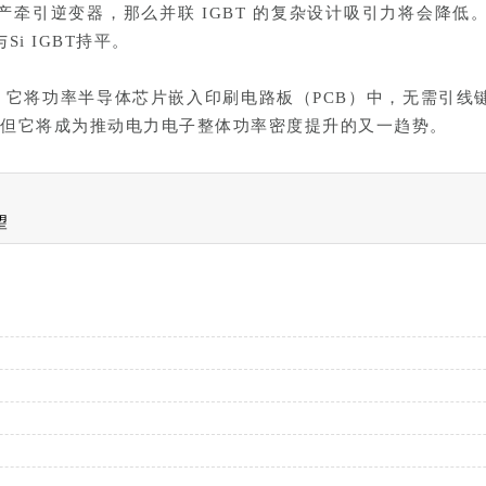
本生产牵引逆变器，那么并联 IGBT 的复杂设计吸引力将会
Si IGBT持平。
它将功率半导体芯片嵌入印刷电路板（PCB）中，无需引线键
，但它将成为推动电力电子整体功率密度提升的又一趋势。
望