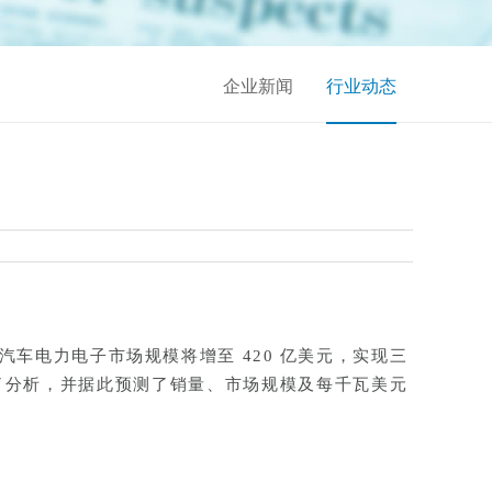
企业新闻
行业动态
电动汽车电力电子市场规模将增至 420 亿美元，实现三
势进行了分析，并据此预测了销量、市场规模及每千瓦美元