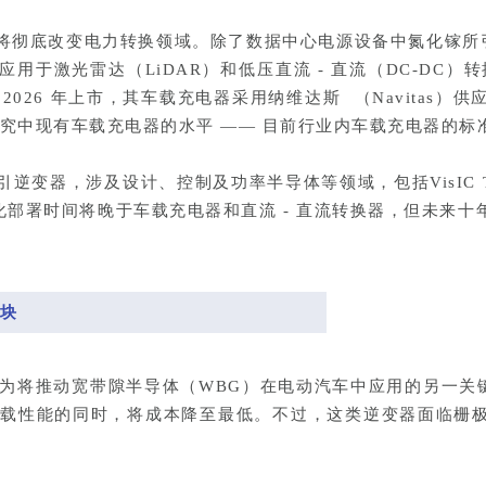
将彻底改变电力转换领域。除了数据中心电源设备中氮化镓所
于激光雷达（LiDAR）和低压直流 - 直流（DC-DC）
2026 年上市，其车载充电器采用
纳维达斯
（Navitas
Ex 研究中现有车载充电器的水平 —— 目前行业内车载充电器的标准
涉及设计、控制及功率半导体等领域，包括VisIC Technol
产品的商业化部署时间将晚于车载充电器和直流 - 直流转换器，但
块
x 认为将推动宽带隙半导体（WBG）在电动汽车中应用的另一关键
优化全负载性能的同时，将成本降至最低。不过，这类逆变器面临栅极