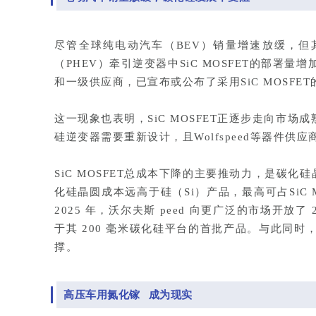
尽管全球纯电动汽车（BEV）销量增速放缓，但其市
（PHEV）牵引逆变器中SiC MOSFET的部署量
和一级供应商，已宣布或公布了采用SiC MOSF
这一现象也表明，SiC MOSFET正逐步走向市
硅逆变器需要重新设计，且Wolfspeed等器件供
SiC MOSFET总成本下降的主要推动力，是
碳化硅
化硅晶圆成本远高于硅（Si）产品，最高可占SiC MO
2025 年，沃尔夫斯 peed 向更广泛的市场开放
于其 200 毫米碳化硅平台的首批产品。与此同
撑。
高压车用
氮化镓
成为现实