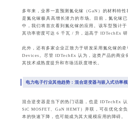
多年来，业界一直预测氮化镓（GaN）的材料特性
是氮化镓极具高增长潜力的市场。目前，氮化镓已应用
中，我们将首次看到氮化镓的应用。该车型预计于 
其功率密度可达 6 千瓦 / 升，远高于 IDTech
此外，还有多家企业正致力于研发采用氮化镓的牵引逆变器，
Devices。尽管 IDTechEx 认为，这类
其技术成熟度提升和市场活跃度增长。
电力电子行业其他趋势：混合逆变器与嵌入式功率模
混合逆变器是当下的热门话题，也是 IDTechE
SiC MOSFET、GaN HEMT）并联，可在
本的快速下降，也可能成为其大规模应用的障碍。