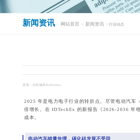
新闻资讯
网站首页
新闻资讯
>
> 行业动态
来源：
内容
编译自
idtechex
。
2025 年是电力电子行业的转折点。尽管电动汽车（E
倍增长。在 IDTechEx 的新报告《2026-
成本。
电动汽车销量放缓，碳化硅发展不受阻