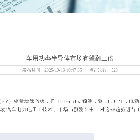
车用功率半导体市场有望翻三倍
发布时间：2025-10-13 10:47:35 点击次数：529
V）销量增速放缓，但 IDTechEx 预测，到 2036 年，
2036 年电动汽车电力电子：技术、市场与预测》中，对这些趋